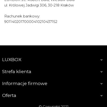
ul. Królowej Jadwigi 306, 30-218 Kraków
Rachunek bankowy:
90114020170000410210437152
LUXBOX

Strefa klienta

Informacje firmowe

Oferta

© Copyright 2021