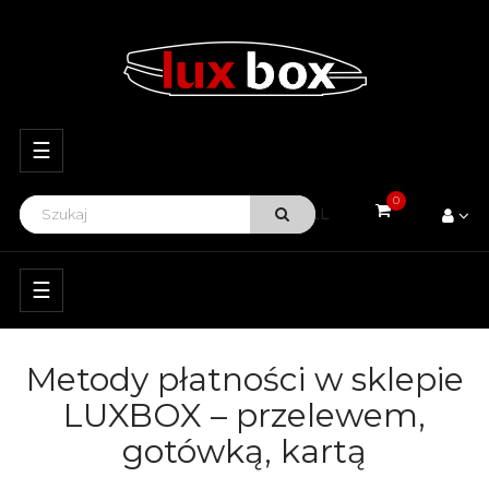
Przełącz
☰
nawigację
0
VIEW ALL
Przełącz
☰
nawigację
Metody płatności w sklepie
LUXBOX – przelewem,
gotówką, kartą