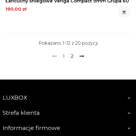
Łańcuchy śniegowe Veriga Compact 9mm Grupa 60
Cena
190,00 zł

Pokazano 1-12 z 20 pozycji
1
2
LUXBOX

Strefa klienta

Informacje firmowe
