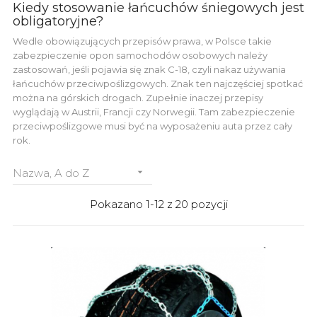
Kiedy stosowanie łańcuchów śniegowych jest
obligatoryjne?
Wedle obowiązujących przepisów prawa, w Polsce takie
zabezpieczenie opon samochodów osobowych należy
zastosowań, jeśli pojawia się znak C-18, czyli nakaz używania
łańcuchów przeciwpoślizgowych. Znak ten najczęściej spotkać
można na górskich drogach. Zupełnie inaczej przepisy
wyglądają w Austrii, Francji czy Norwegii. Tam zabezpieczenie
przeciwpoślizgowe musi być na wyposażeniu auta przez cały
rok.
Nazwa, A do Z

Pokazano 1-12 z 20 pozycji