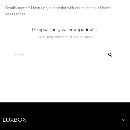
Details matter! Liven up your interior with our selection of home
accessories.
Przepraszamy za niedogodności.
Wyszukaj ponownie to co szukasz
LUXBOX
