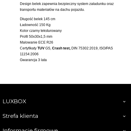
Design belek zapewnia bezpieczny system załadunku oraz
transportu materiałów na dachu pojazdu.
Długość belek 145 cm
Ładowność 150 Kg
Kolor czarny teksturowany
Profil 50x30x1,5 mm
Malowanie ECE R26
Certyfikaty
TUV
GS,
Crash test,
DIN 75302:2019, ISO/PAS
11154:2006
Gwarancja 3 lata
LUXBOX

Strefa klienta

Informacje firmowe
