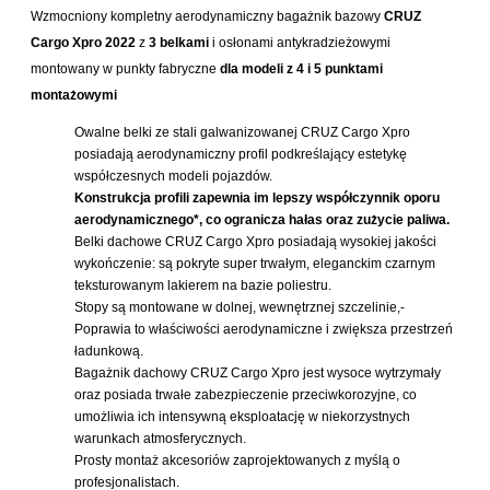
Wzmocniony kompletny aerodynamiczny bagażnik bazowy
CRUZ
Cargo Xpro 2022
z
3 belkami
i osłonami antykradzieżowymi
montowany w punkty fabryczne
dla modeli z 4 i 5 punktami
montażowymi
Owalne belki ze stali galwanizowanej CRUZ Cargo Xpro
posiadają aerodynamiczny profil podkreślający estetykę
współczesnych modeli pojazdów.
Konstrukcja profili zapewnia im lepszy współczynnik oporu
aerodynamicznego*, co ogranicza hałas oraz zużycie paliwa.
Belki dachowe CRUZ Cargo Xpro posiadają wysokiej jakości
wykończenie: są pokryte super trwałym, eleganckim czarnym
teksturowanym lakierem na bazie poliestru.
Stopy są montowane w dolnej, wewnętrznej szczelinie,-
Poprawia to właściwości aerodynamiczne i zwiększa przestrzeń
ładunkową.
Bagażnik dachowy CRUZ Cargo Xpro jest wysoce wytrzymały
oraz posiada trwałe zabezpieczenie przeciwkorozyjne, co
umożliwia ich intensywną eksploatację w niekorzystnych
warunkach atmosferycznych.
Prosty montaż akcesoriów zaprojektowanych z myślą o
profesjonalistach.