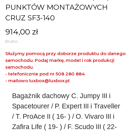
PUNKTÓW MONTAŻOWYCH
CRUZ SF3-140
914,00 zł
Brutto
Służymy pomocą przy doborze produktu do danego
samochodu. Podaj markę, model i rok produkcji
samochodu.
- telefonicznie pod nr 508 280 884
- mailowo
luxbox@luxbox.pl
Bagażnik dachowy C. Jumpy III i
Spacetourer / P. Expert III i Traveller
/ T. ProAce II ( 16- ) / O. Vivaro III i
Zafira Life ( 19- ) / F. Scudo III ( 22-