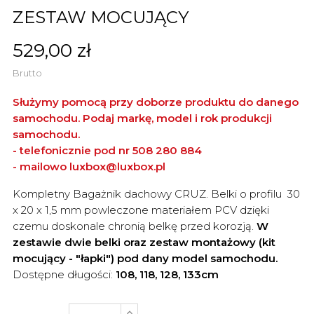
ZESTAW MOCUJĄCY
529,00 zł
Brutto
Służymy pomocą przy doborze produktu do danego
samochodu. Podaj markę, model i rok produkcji
samochodu.
- telefonicznie pod nr 508 280 884
- mailowo
luxbox@luxbox.pl
Kompletny Bagażnik dachowy CRUZ. Belki o profilu 30
x 20 x 1,5 mm powleczone materiałem PCV dzięki
czemu doskonale chronią belkę przed korozją.
W
zestawie
dwie belki oraz zestaw montażowy (kit
mocujący - "łapki") pod dany model samochodu.
Dostępne długości:
108, 118, 128, 133cm