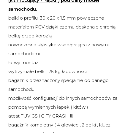
(kit mocujący - "łapki") pod dany model
samochodu.
belki o profilu 30 x 20 x 1,5 mm powleczone
materiałem PCV dzięki czemu doskonale chronią
belkę przed korozją
nowoczesna stylistyka współgrająca z nowymi
samochodami
łatwy montaż
wytrzymałe belki , 75 kg ładowności
bagażnik przeznaczony specjalnie do danego
samochodu
możliwość konfiguracji do innych samochodów za
pomocą wymiennych łapek ( kitów )
atest TUV GS i CITY CRASH !!!
bagażnik kompletny ( 4 głowice , 2 belki , klucz