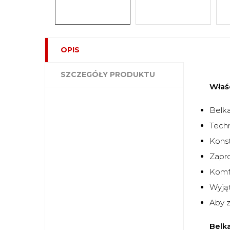
OPIS
SZCZEGÓŁY PRODUKTU
Właś
Belk
Techn
Konst
Zapr
Komfo
Wyją
Aby z
Belk