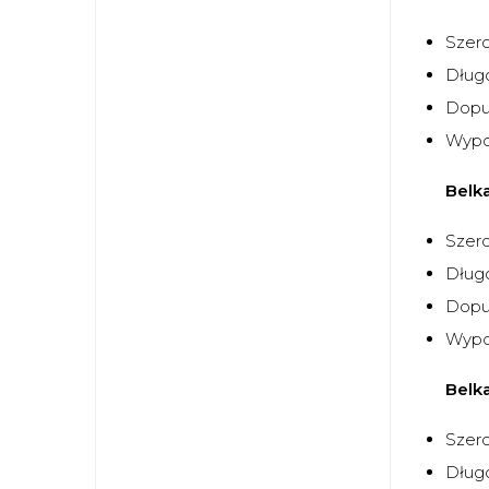
Szer
Dług
Dopu
Wypo
Belka
Szer
Dług
Dopu
Wypo
Belk
Szer
Dług