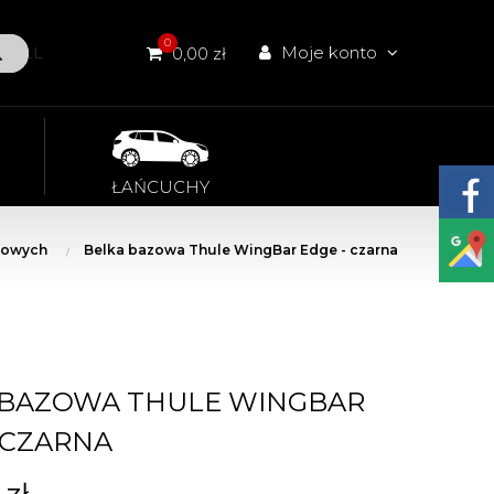
0
Moje konto
W ALL
0,00 zł
ŁAŃCUCHY
howych
Belka bazowa Thule WingBar Edge - czarna
 BAZOWA THULE WINGBAR
 CZARNA
 zł