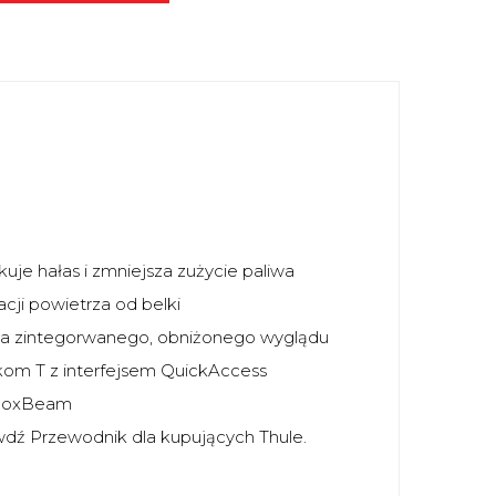
uje hałas i zmniejsza zużycie paliwa
cji powietrza od belki
la zintegorwanego, obniżonego wyglądu
kom T z interfejsem QuickAccess
 BoxBeam
wdź Przewodnik dla kupujących Thule.