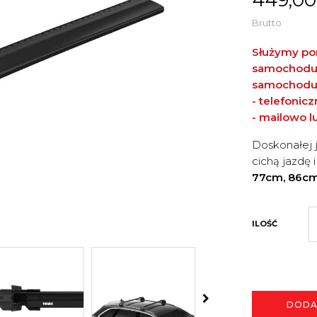
Brutto
Służymy po
samochodu. 
samochodu
- telefonic
- mailowo
l
Doskonałej 
cichą jazdę
77cm, 86cm
ILOŚĆ
DODA