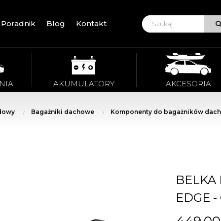
Poradnik
Blog
Kontakt
VIE
NIA
AKUMULATORY
AKCESORIA
dowy
Bagażniki dachowe
Komponenty do bagażników dac
BELKA
EDGE -
449,00