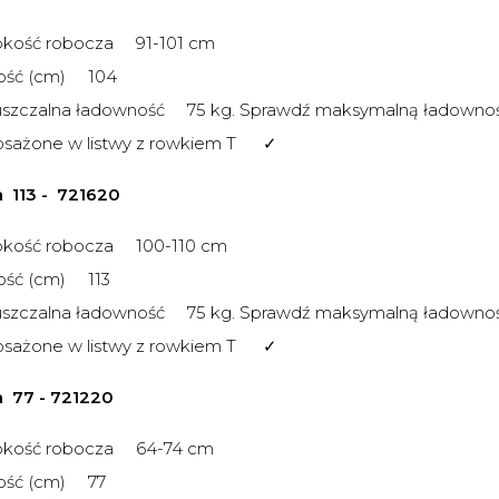
okość robocza 91-101 cm
ość (cm) 104
szczalna ładowność 75 kg. Sprawdź maksymalną ładowno
sażone w listwy z rowkiem T ✓
 113 -
721620
okość robocza 100-110 cm
ość (cm) 113
szczalna ładowność 75 kg. Sprawdź maksymalną ładowno
sażone w listwy z rowkiem T ✓
a 77 -
721220
okość robocza 64-74 cm
ość (cm) 77