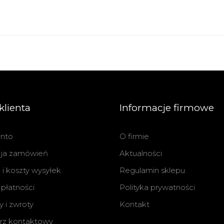
klienta
Informacje firmowe
nto
O firmie
cja zamówień
Aktualności
i koszty wysyłek
Regulamin sklepu
płatności
Polityka prywatności
 i zwroty
Kontakt
rz kontaktowy