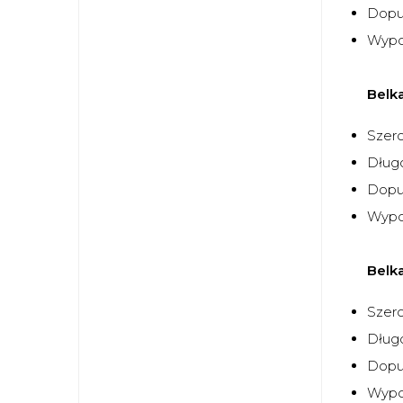
Dopu
Wypo
Belk
Szer
Dług
Dopu
Wypo
Belk
Szer
Dług
Dopu
Wypo