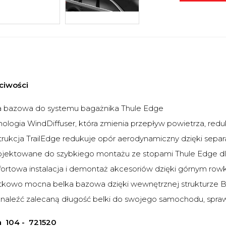
ciwości
a bazowa do systemu bagażnika Thule Edge
ologia WindDiffuser, która zmienia przepływ powietrza, reduk
rukcja TrailEdge redukuje opór aerodynamiczny dzięki separa
ojektowane do szybkiego montażu ze stopami Thule Edge d
rtowa instalacja i demontaż akcesoriów dzięki górnym row
tkowo mocna belka bazowa dzięki wewnętrznej strukturze
naleźć zalecaną długość belki do swojego samochodu, spra
a 104 -
721520