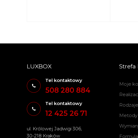
LUXBOX
Strefa 
Tel kontaktowy
Moje ko
508 280 884
Realiza
Tel kontaktowy
Rodzaje 
12 425 26 71
Metody 
Wymiany
ul. Królowej Jadwigi 306,
30-218 Kraków
Formula