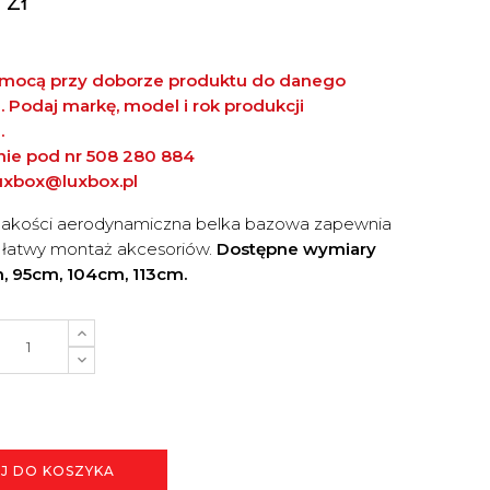
mocą przy doborze produktu do danego
Podaj markę, model i rok produkcji
.
znie pod nr 508 280 884
uxbox@luxbox.pl
jakości aerodynamiczna belka bazowa zapewnia
 i łatwy montaż akcesoriów.
Dostępne wymiary
, 95cm, 104cm, 113cm.
J DO KOSZYKA