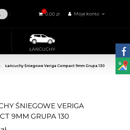
0
Moje konto
W ALL
0,00 zł
ŁAŃCUCHY
Łańcuchy Śniegowe Veriga Compact 9mm Grupa 130
CHY ŚNIEGOWE VERIGA
CT 9MM GRUPA 130
zł