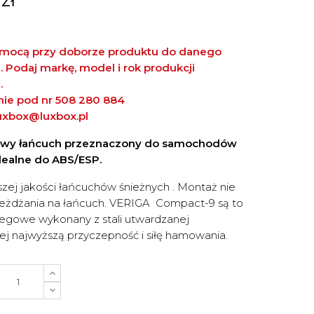
mocą przy doborze produktu do danego
Podaj markę, model i rok produkcji
.
znie pod nr 508 280 884
uxbox@luxbox.pl
owy łańcuch przeznaczony do samochodów
dealne do ABS/ESP.
szej jakości łańcuchów śnieżnych . Montaż nie
eżdżania na łańcuch. VERIGA Compact-9 są to
iegowe wykonany z stali utwardzanej
ej najwyższą przyczepność i siłę hamowania.