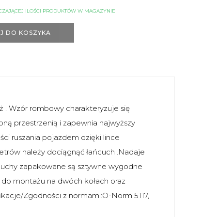
CZAJĄCEJ ILOŚCI PRODUKTÓW W MAGAZYNIE
J DO KOSZYKA
aż . Wzór rombowy charakteryzuje się
zoną przestrzenią i zapewnia najwyższy
ci ruszania pojazdem dzięki lince
etrów należy dociągnąć łańcuch .Nadaje
Łańcuchy zapakowane są sztywne wygodne
w do montażu na dwóch kołach oraz
ikacje/Zgodności z normami:Ö-Norm 5117,