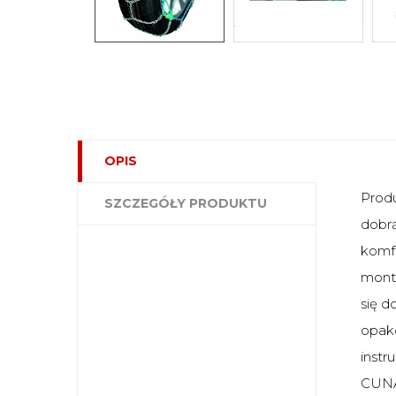
OPIS
Produ
SZCZEGÓŁY PRODUKTU
dobrą
komfo
mont
się d
opak
inst
CUNA,