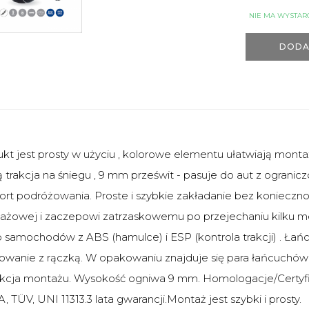
NIE MA WYSTAR
DODA
kt jest prosty w użyciu , kolorowe elementu ułatwiają mont
 trakcja na śniegu , 9 mm prześwit - pasuje do aut z ogranic
rt podróżowania. Proste i szybkie zakładanie bez koniecznoś
ażowej i zaczepowi zatrzaskowemu po przejechaniu kilku m
o samochodów z ABS (hamulce) i ESP (kontrola trakcji) . 
owanie z rączką. W opakowaniu znajduje się para łańcuchó
rukcja montażu. Wysokość ogniwa 9 mm. Homologacje/Certyf
 TÜV, UNI 11313.3 lata gwarancji.Montaż jest szybki i prosty.