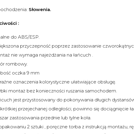
pochodzenia:
Słowenia.
iwości :
lne do ABS/ESP.
kszona przyczepność poprzez zastosowanie czworokątnyc
aż nie wymaga najeżdżania na łańcuch .
r rombowy.
ość oczka 9 mm
źne oznaczenia kolorystyczne ułatwiające obsługę.
ki montaż bez konieczności ruszania samochodem.
uch jest przystosowany do pokonywania długich dystansów
ótkiej przejechanej odległości, powinno się dociągnięcie ł
r zastosowania przednie lub tylne koła.
kowaniu 2 sztuki , poręczne torba z instrukcją montażu, rę