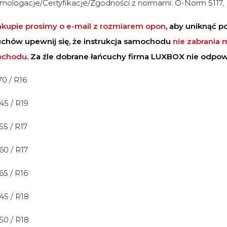
logacje/Certyfikacje/Zgodności z normami: Ö-Norm 5117, 
akupie prosimy o e-mail z rozmiarem opon
, aby uniknąć 
uchów upewnij się, że instrukcja samochodu
nie zabrania
ochodu
. Za źle dobrane łańcuchy firma LUXBOX nie odpow
 70 / R16
 45 / R19
 55 / R17
 60 / R17
 65 / R16
 45 / R18
 50 / R18