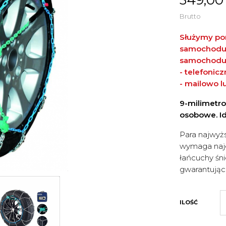
Brutto
Służymy po
samochodu. 
samochodu
- telefonic
- mailowo
l
9-milimetr
osobowe. I
Para najwyż
wymaga naj
łańcuchy śn
gwarantując
ILOŚĆ