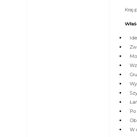
Kraj 
Właśc
Idea
Zwię
Mont
Wzó
Grub
Wyra
Szyb
Łańc
Po kr
Obsza
W opa