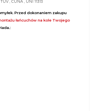
TÜV , CUNA , UNI 11313
pomyłek. Przed dokonaniem zakupu
 montażu łańcuchów na kole Twojego
iada.: