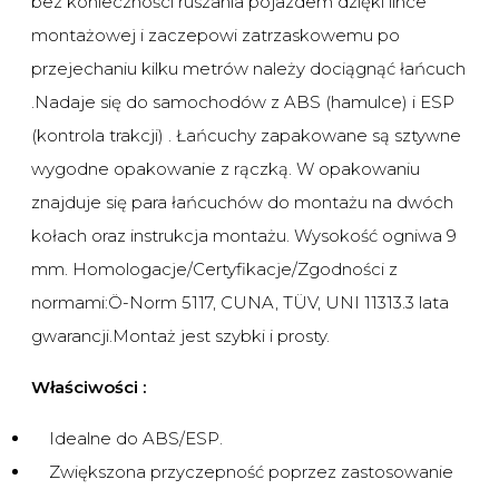
bez konieczności ruszania pojazdem dzięki lince
montażowej i zaczepowi zatrzaskowemu po
przejechaniu kilku metrów należy dociągnąć łańcuch
.Nadaje się do samochodów z ABS (hamulce) i ESP
(kontrola trakcji) . Łańcuchy zapakowane są sztywne
wygodne opakowanie z rączką. W opakowaniu
znajduje się para łańcuchów do montażu na dwóch
kołach oraz instrukcja montażu. Wysokość ogniwa 9
mm. Homologacje/Certyfikacje/Zgodności z
normami:Ö-Norm 5117, CUNA, TÜV, UNI 11313.3 lata
gwarancji.Montaż jest szybki i prosty.
Właściwości :
Idealne do ABS/ESP.
Zwiększona przyczepność poprzez zastosowanie