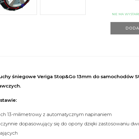
NIE MA WYSTAR
DODA
uchy śniegowe Veriga Stop&Go 13mm do samochodów SUV,
awczych.
stawie:
uch 13-milimetrowy z automatycznym napinaniem
czynnie dopasowujący się do opony dzięki zastosowaniu 
nających