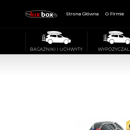
Strona Główna
O Firmie
BAGAŻNIKI I UCHWYTY
WYPOŻYCZAL