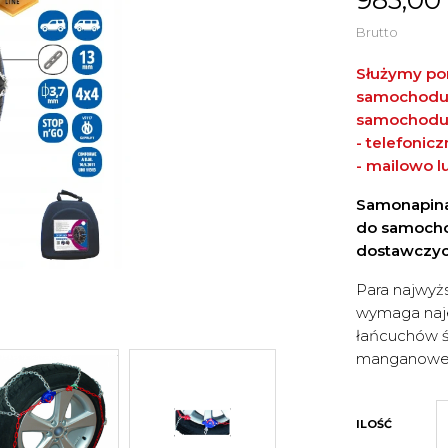
Brutto
Służymy po
samochodu. 
samochodu
- telefonic
- mailowo
l
Samonapina
do samocho
dostawczyc
Para najwyż
wymaga naje
łańcuchów ś
manganowej
ILOŚĆ