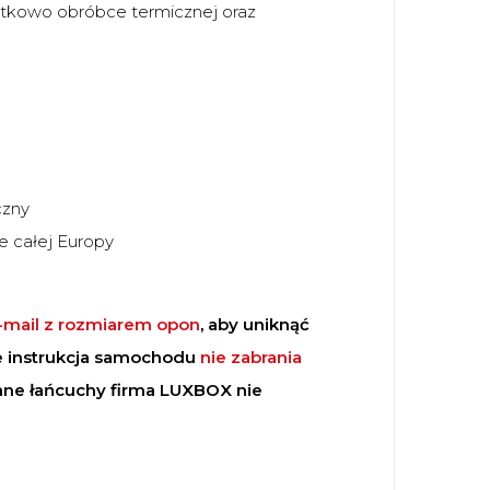
atkowo obróbce termicznej oraz
czny
e całej Europy
-mail z rozmiarem opon
, aby uniknąć
e instrukcja samochodu
nie zabrania
rane łańcuchy firma LUXBOX nie