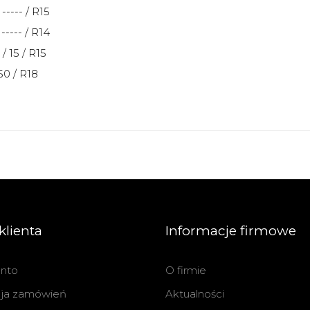
 ----- / R15
 ----- / R14
/ 15 / R15
 50 / R18
klienta
Informacje firmowe
nto
O firmie
cja zamówień
Aktualności