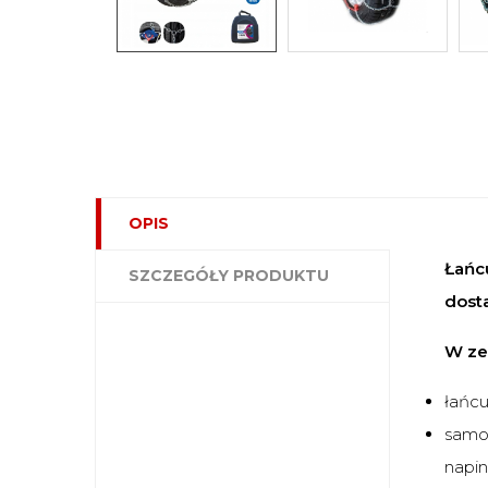
OPIS
Łańc
SZCZEGÓŁY PRODUKTU
dost
W ze
łańc
samo
napi