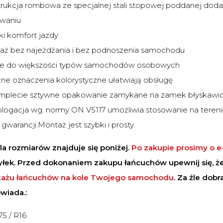
rukcja rombowa ze specjalnej stali stopowej poddanej dod
owaniu
i komfort jazdy
aż bez najeżdżania i bez podnoszenia samochodu
je do większości typów samochodów osobowych
ne oznaczenia kolorystyczne ułatwiają obsługę
mplecie sztywne opakowanie zamykane na zamek błyskawi
ogacja wg. normy ON V5117 umożliwia stosowanie na tereni
a gwarancji.Montaż jest szybki i prosty.
a rozmiarów znajduje się poniżej.
Po zakupie prosimy o e
łek. Przed dokonaniem zakupu łańcuchów upewnij się, ż
ażu łańcuchów na kole Twojego samochodu
. Za źle dob
wiada.:
75 / R16