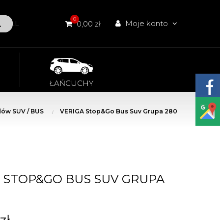
0
Moje konto
W ALL
0,00 zł
ŁAŃCUCHY
ów SUV / BUS
VERIGA Stop&Go Bus Suv Grupa 280
 STOP&GO BUS SUV GRUPA
zł