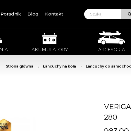
Poradnik
Blog
Kontakt
VIE
NIA
AKUMULATORY
AKCESORIA
Strona główna
Łańcuchy na koła
Łańcuchy do samochod
VERIGA
280
983,00 