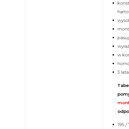
konst
hart
wysok
mont
pasu
wyraź
w ko
homol
3 lat
Tabel
pomy
mont
odpo
195 / 