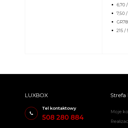
6,70 /
7,50 /
GR78 
215 /
LUXBOX
Strefa 
Tel kontaktowy
Moje ko
508 280 884
Realiza