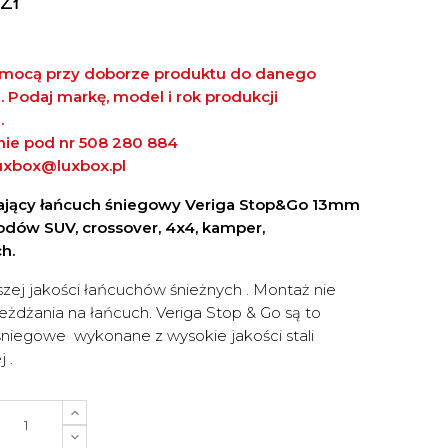
mocą przy doborze produktu do danego
Podaj markę, model i rok produkcji
.
znie pod nr 508 280 884
uxbox@luxbox.pl
jący łańcuch
śniegowy Veriga Stop&Go 13mm
dów SUV, crossover, 4x4, kamper,
h.
szej jakości łańcuchów śnieżnych . Montaż nie
żdżania na łańcuch. Veriga Stop & Go są to
niegowe wykonane z wysokie jakości stali
 .