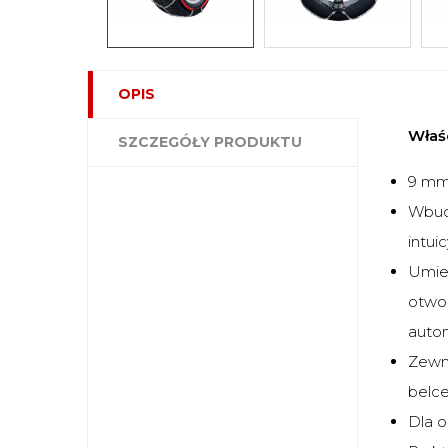
OPIS
Właś
SZCZEGÓŁY PRODUKTU
9 mm
Wbud
intui
Umie
otwor
autom
Zewnę
belce
Dla 