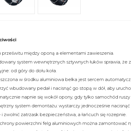
ciwości
 prześwitu między oponą a elementami zawieszenia.
owany system wewnętrznych sztywnych łuków sprawia, że za
cyjne: od góry do dołu koła.
szczona w środku aluminiowa belka jest sercem automatycz
zyć wbudowany pedał i nacisnąć go stopą w dół, aby uruch
atycznie napnie się wokół opony, gdy tylko samochód ruszy 
trzny system demontażu: wystarczy jednocześnie nacisnąć 
 i zwolnić zatrzask bezpieczeństwa, a łańcuch się rozepnie.
ochrony powierzchni felg aluminiowych można zamontować n