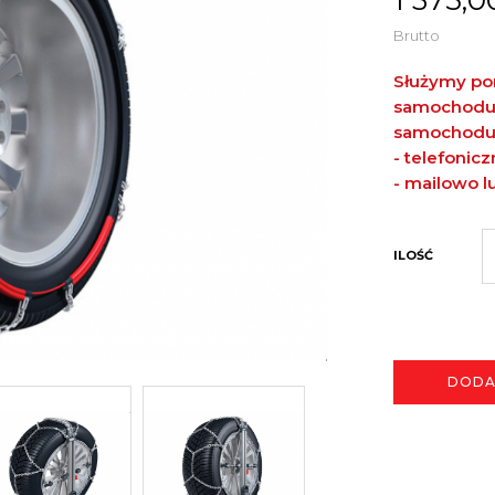
Brutto
Służymy po
samochodu. 
samochodu
- telefonic
- mailowo
l
ILOŚĆ
DODA