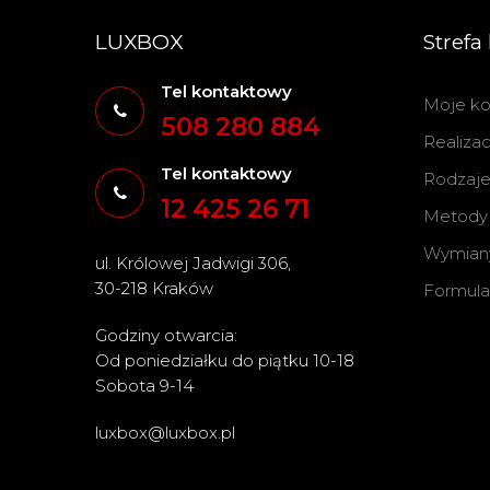
LUXBOX
Strefa 
Tel kontaktowy
Moje ko
508 280 884
Realiza
Tel kontaktowy
Rodzaje 
12 425 26 71
Metody 
Wymiany
ul. Królowej Jadwigi 306,
30-218 Kraków
Formula
Godziny otwarcia:
Od poniedziałku do piątku 10-18
Sobota 9-14
luxbox@luxbox.pl