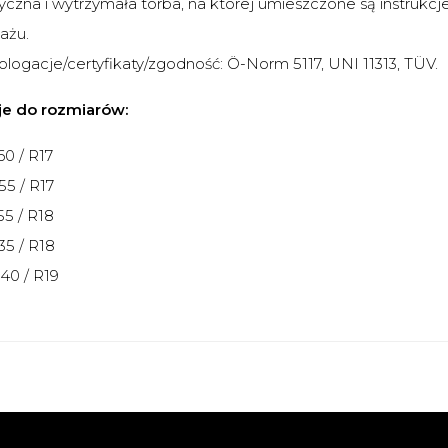
yczna i wytrzymała torba, na której umieszczone są instrukcj
ażu.
ogacje/certyfikaty/zgodność: Ö-Norm 5117, UNI 11313, TÜV.
je do rozmiarów:
 60 / R17
 55 / R17
 55 / R18
 35 / R18
 40 / R19