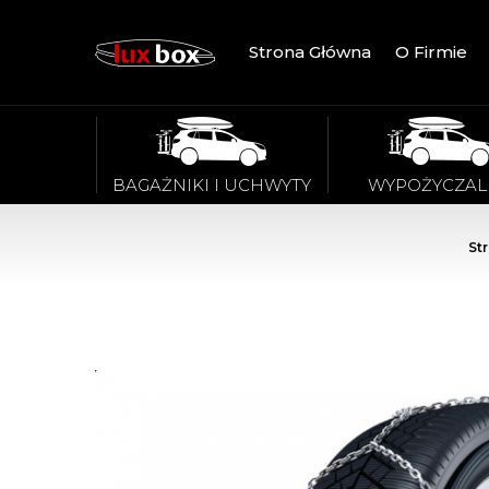
Strona Główna
O Firmie
BAGAŻNIKI I UCHWYTY
WYPOŻYCZAL
St