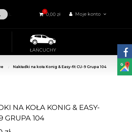
0
Moje konto
W ALL
0,00 zł
ŁAŃCUCHY
we
Nakładki na koła Konig & Easy-fit CU-9 Grupa 104
KI NA KOŁA KONIG & EASY-
-9 GRUPA 104
0 zł