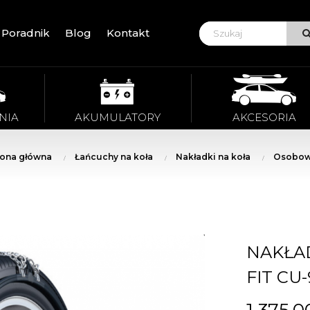
Poradnik
Blog
Kontakt
VIE
NIA
AKUMULATORY
AKCESORIA
rona główna
Łańcuchy na koła
Nakładki na koła
Osobo
NAKŁAD
FIT CU
1 375,0