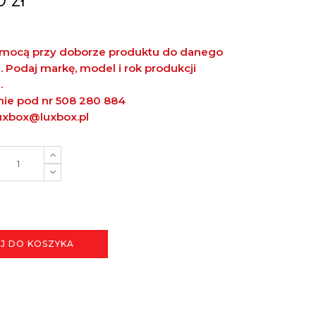
mocą przy doborze produktu do danego
Podaj markę, model i rok produkcji
.
znie pod nr 508 280 884
uxbox@luxbox.pl
J DO KOSZYKA