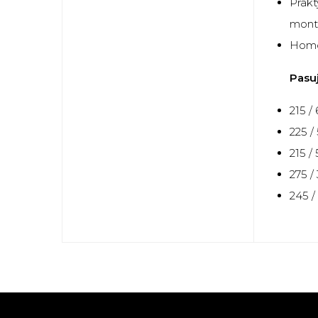
Prakt
mont
Homol
Pasu
215 /
225 /
215 /
275 /
245 /