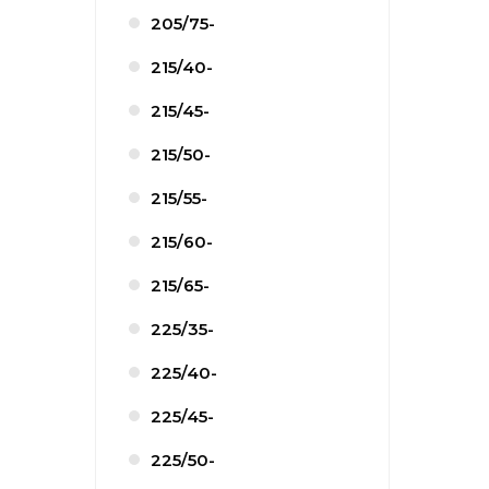
205/75-
215/40-
215/45-
215/50-
215/55-
215/60-
215/65-
225/35-
225/40-
225/45-
225/50-