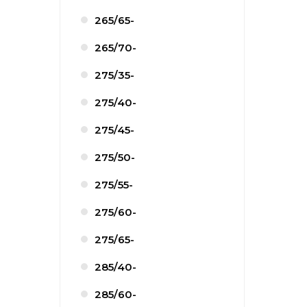
265/65-
265/70-
275/35-
275/40-
275/45-
275/50-
275/55-
275/60-
275/65-
285/40-
285/60-