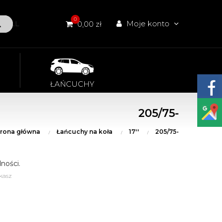
0
Moje konto
W ALL
0,00 zł
ŁAŃCUCHY
205/75-
trona główna
Łańcuchy na koła
17''
205/75-
ności.
kasz