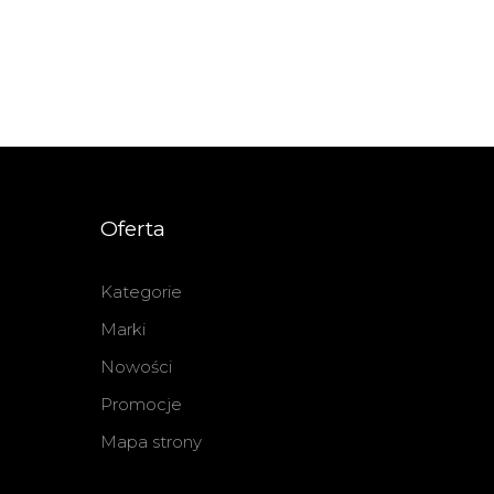
Oferta
Kategorie
Marki
Nowości
Promocje
Mapa strony