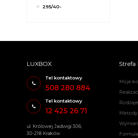
295/40-
LUXBOX
Strefa 
Tel kontaktowy
Moje ko
508 280 884
Realiza
Tel kontaktowy
Rodzaje 
12 425 26 71
Metody 
Wymiany
ul. Królowej Jadwigi 306,
30-218 Kraków
Formula