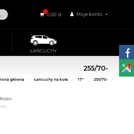
0
Moje konto
W ALL
0,00 zł
ŁAŃCUCHY
255/70-
trona główna
Łańcuchy na koła
17''
255/70-
ności.
kasz