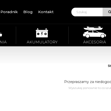
Poradnik
Blog
Kontakt
VIE
NIA
AKUMULATORY
AKCESORIA
S
Przepraszamy za niedogod
Wyszukaj ponownie to co szu