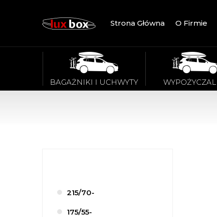
Strona Główna
O Firmie
BAGAŻNIKI I UCHWYTY
WYPOŻYCZAL
215/70-
175/55-