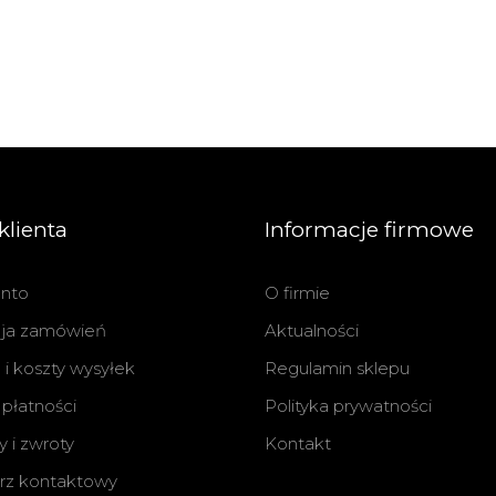
klienta
Informacje firmowe
nto
O firmie
cja zamówień
Aktualności
i koszty wysyłek
Regulamin sklepu
płatności
Polityka prywatności
 i zwroty
Kontakt
rz kontaktowy