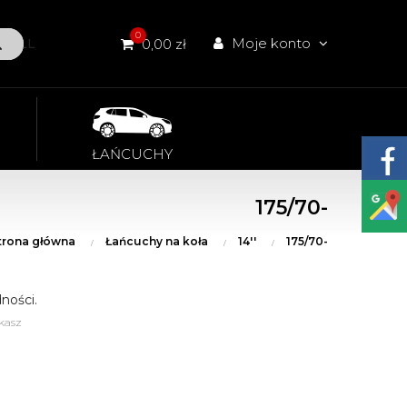
0
Moje konto
W ALL
0,00 zł
ŁAŃCUCHY
175/70-
trona główna
Łańcuchy na koła
14''
175/70-
ności.
kasz