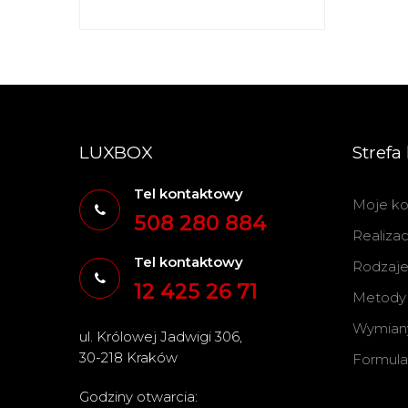
LUXBOX
Strefa 
Tel kontaktowy
Moje ko
508 280 884
Realiza
Tel kontaktowy
Rodzaje 
12 425 26 71
Metody 
Wymiany
ul. Królowej Jadwigi 306,
30-218 Kraków
Formula
Godziny otwarcia: