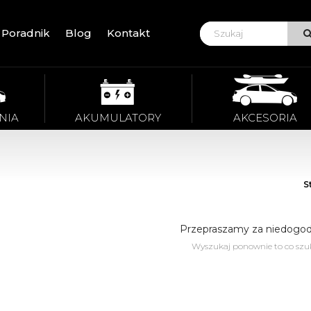
Poradnik
Blog
Kontakt
VIE
NIA
AKUMULATORY
AKCESORIA
S
Przepraszamy za niedogod
Wyszukaj ponownie to co szu