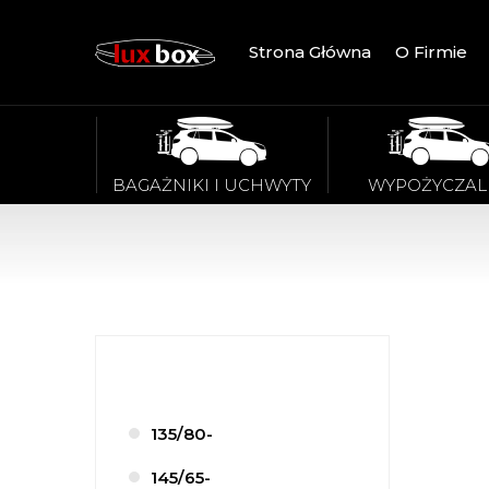
Strona Główna
O Firmie
BAGAŻNIKI I UCHWYTY
WYPOŻYCZAL
135/80-
145/65-