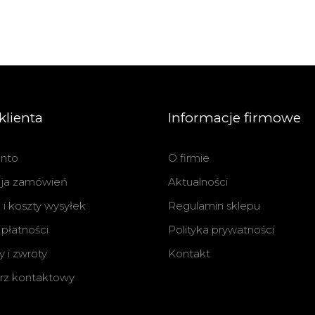
klienta
Informacje firmowe
nto
O firmie
cja zamówień
Aktualności
i koszty wysyłek
Regulamin sklepu
płatności
Polityka prywatności
 i zwroty
Kontakt
rz kontaktowy