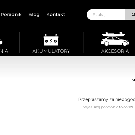
Poradnik
Blog
Kontakt
VIE
NIA
AKUMULATORY
AKCESORIA
S
Przepraszamy za niedogod
Wyszukaj ponownie to co szu