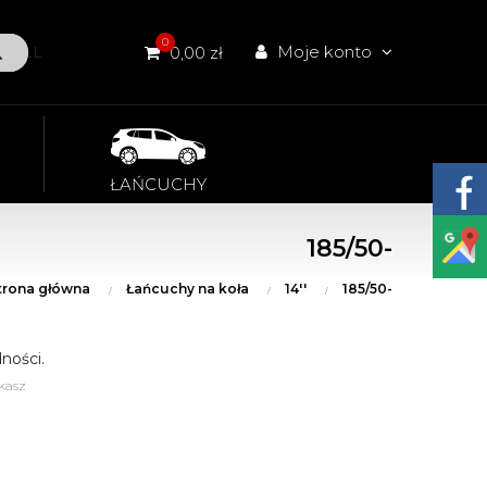
0
Moje konto
W ALL
0,00 zł
ŁAŃCUCHY
185/50-
trona główna
Łańcuchy na koła
14''
185/50-
ności.
kasz