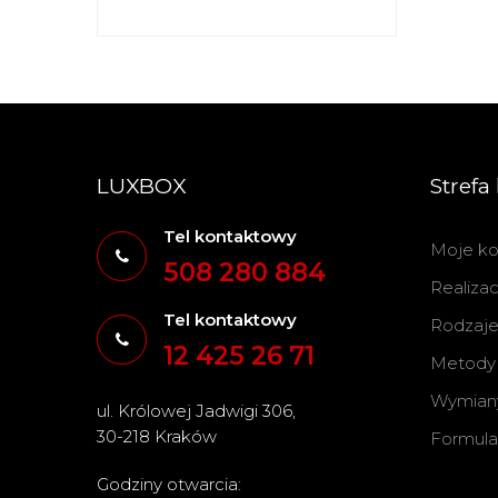
LUXBOX
Strefa 
Tel kontaktowy
Moje ko
508 280 884
Realiza
Tel kontaktowy
Rodzaje 
12 425 26 71
Metody 
Wymiany
ul. Królowej Jadwigi 306,
30-218 Kraków
Formula
Godziny otwarcia: