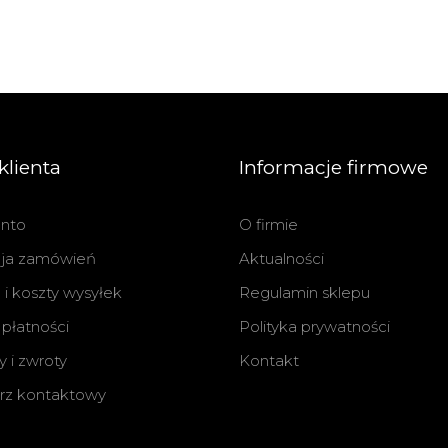
klienta
Informacje firmowe
nto
O firmie
cja zamówień
Aktualności
i koszty wysyłek
Regulamin sklepu
płatności
Polityka prywatności
 i zwroty
Kontakt
rz kontaktowy