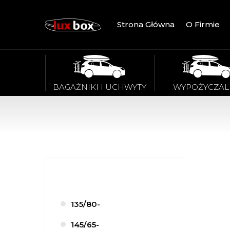
Strona Główna
O Firmie
BAGAŻNIKI I UCHWYTY
WYPOŻYCZAL
135/80-
145/65-