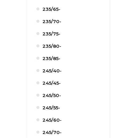
235/65-
235/70-
235/75-
235/80-
235/85-
245/40-
245/45-
245/50-
245/55-
245/60-
245/70-