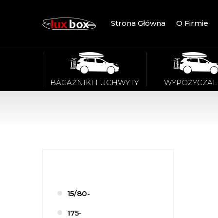
Strona Główna
O Firmie
BAGAŻNIKI I UCHWYTY
WYPOŻYCZAL
15/80-
175-