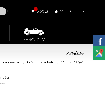
0
Moje konto
W ALL
0,00 zł
ŁAŃCUCHY
225/45-
trona główna
Łańcuchy na koła
16''
225/45-
ności.
kasz