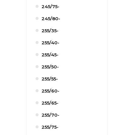
245/75-
245/80-
255/35-
255/40-
255/45-
255/50-
255/55-
255/60-
255/65-
255/70-
255/75-