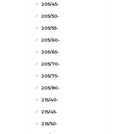
205/45-
205/50-
205/55-
205/60-
205/65-
205/70-
205/75-
205/80-
215/40-
215/45-
215/50-