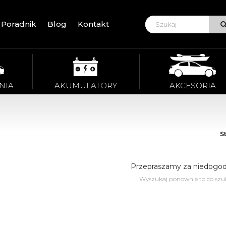
Poradnik
Blog
Kontakt
VIE
NIA
AKUMULATORY
AKCESORIA
S
Przepraszamy za niedogod
Wyszukaj ponownie to co szu