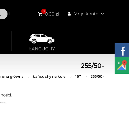
0
Moje konto
W ALL
0,00 zł
ŁAŃCUCHY
255/50-
trona główna
Łańcuchy na koła
16''
255/50-
ności.
kasz