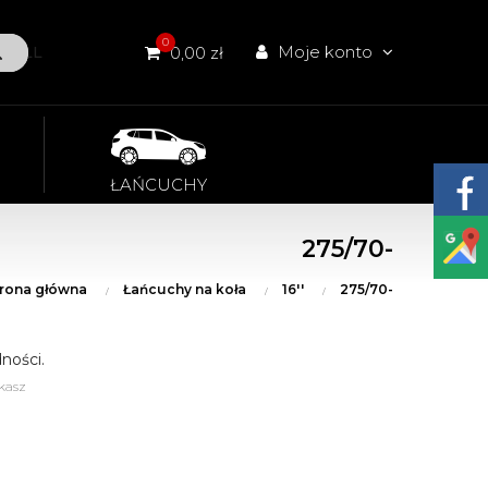
0
Moje konto
W ALL
0,00 zł
ŁAŃCUCHY
275/70-
trona główna
Łańcuchy na koła
16''
275/70-
ności.
kasz