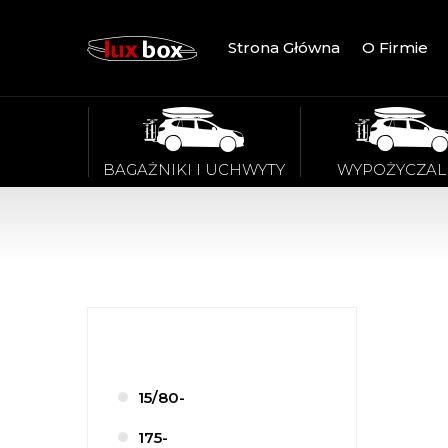
Strona Główna
O Firmie
BAGAŻNIKI I UCHWYTY
WYPOŻYCZAL
15/80-
175-