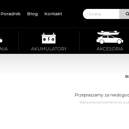
Poradnik
Blog
Kontakt
VIE
NIA
AKUMULATORY
AKCESORIA
S
Przepraszamy za niedogod
Wyszukaj ponownie to co szu